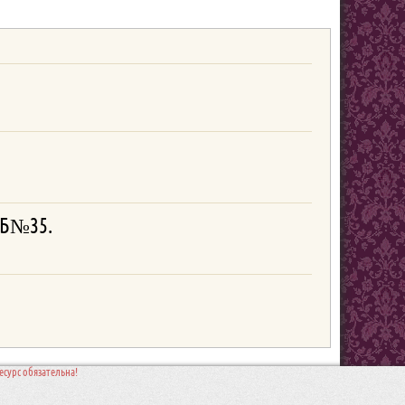
, Б№35.
сурс обязательна!