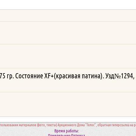
,75 гр. Состояние XF+(красивая патина). Узд№1294
пользовании материалов (фото, тексты) Аукционного Дома "Гелос", обратная гиперссылка на ре
Время работы:
Понедельник-Пятница