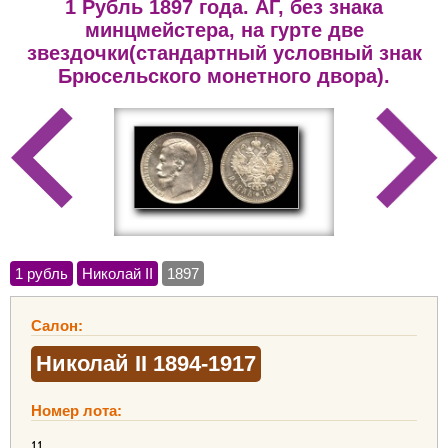
1 Рубль 1897 года. АГ, без знака
минцмейстера, на гурте две
звездочки(стандартный условный знак
Брюсельского монетного двора).
1 рубль
Николай II
1897
Салон:
Николай II 1894-1917
Номер лота:
11