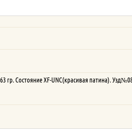
5,63 гр. Состояние XF-UNC(красивая патина). Узд№0