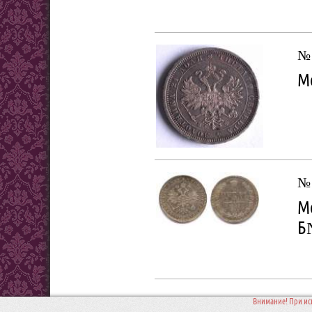
№
Мо
№
Мо
Б
Внимание! При ис