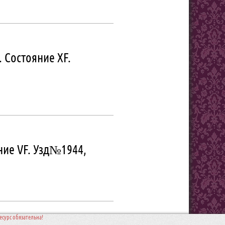
. Состояние XF.
ние VF. Узд№1944,
сурс обязательна!