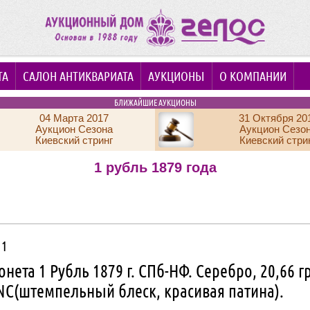
ТА
САЛОН АНТИКВАРИАТА
АУКЦИОНЫ
О КОМПАНИИ
БЛИЖАЙШИЕ АУКЦИОНЫ
04 Марта 2017
31 Октября 20
Аукцион Сезона
Аукцион Сезо
Киевский стринг
Киевский стри
1 рубль 1879 года
 1
нета 1 Рубль 1879 г. СПб-НФ. Серебро, 20,66 г
NC(штемпельный блеск, красивая патина).