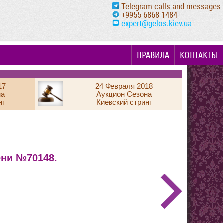
Telegram calls and messages
+9955-6868-1484
expert@gelos.kiev.ua
ПРАВИЛА
КОНТАКТЫ
17
24 Февраля 2018
на
Аукцион Сезона
нг
Киевский стринг
ени №70148.