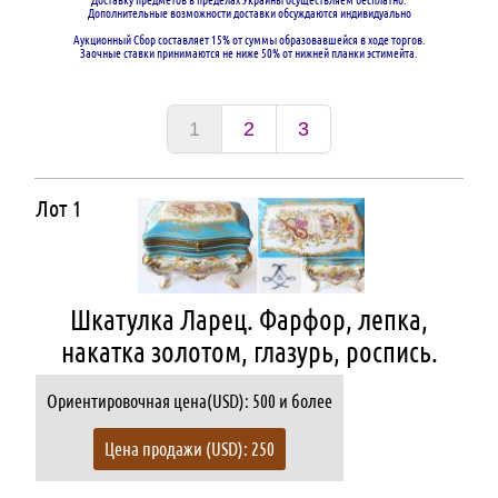
Доставку предметов в пределах Украины осуществляем бесплатно.
Дополнительные возможности доставки обсуждаются индивидуально
Аукционный Сбор составляет 15% от суммы образовавшейся в ходе торгов.
Заочные ставки принимаются не ниже 50% от нижней планки эстимейта.
1
2
3
Лот 1
Шкатулка Ларец. Фарфор, лепка,
накатка золотом, глазурь, роспись.
Ориентировочная цена(USD): 500 и более
Цена продажи (USD): 250