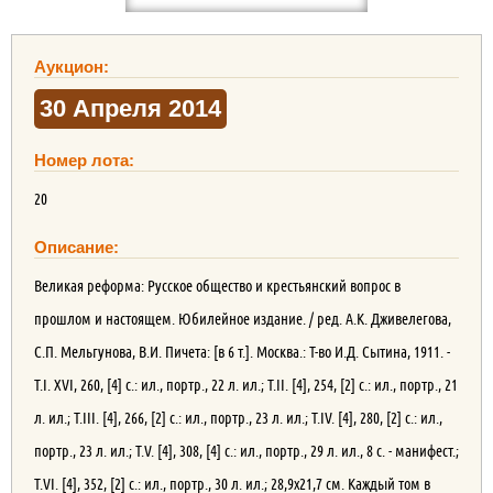
Аукцион:
30 Апреля 2014
Номер лота:
20
Описание:
Великая реформа: Русское общество и крестьянский вопрос в
прошлом и настоящем. Юбилейное издание. / ред. А.К. Дживелегова,
С.П. Мельгунова, В.И. Пичета: [в 6 т.]. Москва.: Т-во И.Д. Сытина, 1911. -
Т.I. XVI, 260, [4] с.: ил., портр., 22 л. ил.; Т.II. [4], 254, [2] с.: ил., портр., 21
л. ил.; Т.III. [4], 266, [2] с.: ил., портр., 23 л. ил.; Т.IV. [4], 280, [2] с.: ил.,
портр., 23 л. ил.; Т.V. [4], 308, [4] с.: ил., портр., 29 л. ил., 8 с. - манифест.;
Т.VI. [4], 352, [2] с.: ил., портр., 30 л. ил.; 28,9х21,7 см. Каждый том в