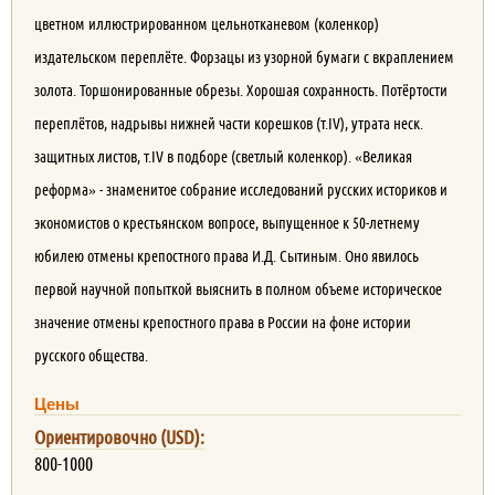
цветном иллюстрированном цельнотканевом (коленкор)
издательском переплёте. Форзацы из узорной бумаги с вкраплением
золота. Торшонированные обрезы. Хорошая сохранность. Потёртости
переплётов, надрывы нижней части корешков (т.IV), утрата неск.
защитных листов, т.IV в подборе (светлый коленкор). «Великая
реформа» - знаменитое собрание исследований русских историков и
экономистов о крестьянском вопросе, выпущенное к 50-летнему
юбилею отмены крепостного права И.Д. Сытиным. Оно явилось
первой научной попыткой выяснить в полном объеме историческое
значение отмены крепостного права в России на фоне истории
русского общества.
Цены
Ориентировочно (USD):
800-1000