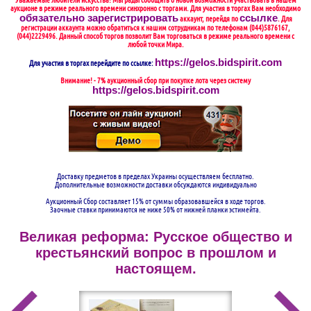
Уважаемые любители искусства! Мы рады сообщить о новой возможности участвовать в нашем
аукционе в режиме реального времени синхронно с торгами. Для участия в торгах Вам необходимо
обязательно зарегистрировать
ссылке
аккаунт, перейдя по
. Для
регистрации аккаунта можно обратиться к нашим сотрудникам по телефонам (044)5876167,
(044)2229496. Данный способ торгов позволит Вам торговаться в режиме реального времени с
любой точки Мира.
https://gelos.bidspirit.com
Для участия в торгах перейдите по ссылке:
Внимание! - 7% аукционный сбор при покупке лота через систему
https://gelos.bidspirit.com
Доставку предметов в пределах Украины осуществляем бесплатно.
Дополнительные возможности доставки обсуждаются индивидуально
Аукционный Сбор составляет 15% от суммы образовавшейся в ходе торгов.
Заочные ставки принимаются не ниже 50% от нижней планки эстимейта.
Великая реформа: Русское общество и
крестьянский вопрос в прошлом и
настоящем.