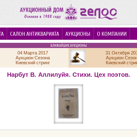
ТА
САЛОН АНТИКВАРИАТА
АУКЦИОНЫ
О КОМПАНИИ
БЛИЖАЙШИЕ АУКЦИОНЫ
04 Марта 2017
31 Октября 20
Аукцион Сезона
Аукцион Сезо
Киевский стринг
Киевский стри
Нарбут В. Аллилуйя. Стихи. Цех поэтов.