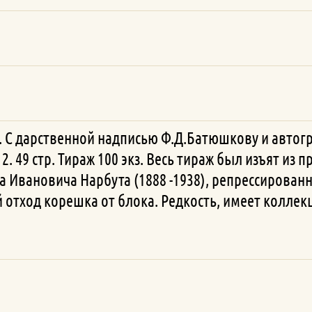
в. С дарственной надписью Ф.Д.Батюшкову и автог
2. 49 стр. Тираж 100 экз. Весь тираж был изъят из
 Ивановича Нарбута (1888 -1938), репрессированно
й отход корешка от блока. Редкость, имеет колле