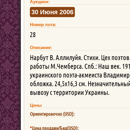
Аукцион:
30 Июня 2006
Номер лота:
28
Описание:
Нарбут В. Аллилуйя. Стихи. Цех поэто
работы М.Чемберса. Спб.: Наш век. 191
украинского поэта-акмеиста Владимира
обложка. 24,5х16,3 см. Незначительны
вывозу с территории Украины.
Цены
Ориентировочно (USD):
*
Цена продажи/Бид(USD):